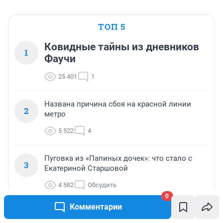
ТОП 5
Ковидные тайны из дневников
1
Фаучи
25 401
1
Названа причина сбоя на красной линии
2
метро
5 522
4
Пуговка из «Папиных дочек»: что стало с
3
Екатериной Старшовой
4 582
Обсудить
0
Комментарии
Очевидцы сообщили о черном дыме на юго-
4
западе Петербурга