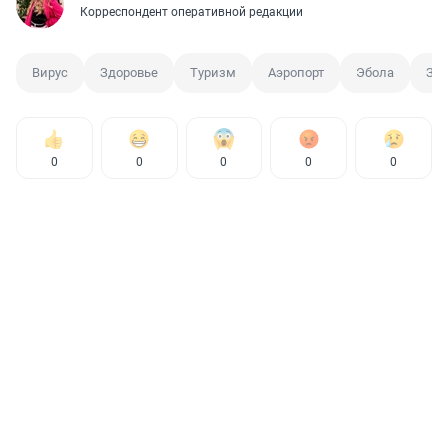
Корреспондент оперативной редакции
Вирус
Здоровье
Туризм
Аэропорт
Эбола
За
0
0
0
0
0