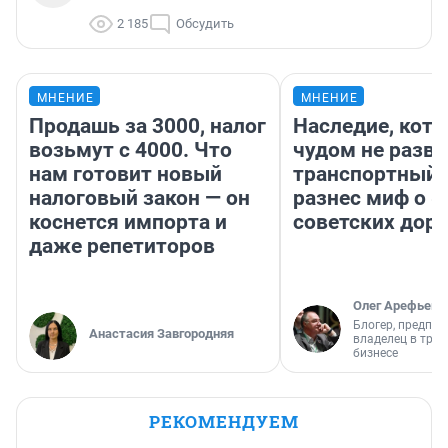
2 185
Обсудить
МНЕНИЕ
МНЕНИЕ
Продашь за 3000, налог
Наследие, кото
возьмут с 4000. Что
чудом не разва
нам готовит новый
транспортный 
налоговый закон — он
разнес миф о 
коснется импорта и
советских доро
даже репетиторов
Олег Арефьев
Блогер, предпри
Анастасия Завгородняя
владелец в тра
бизнесе
РЕКОМЕНДУЕМ