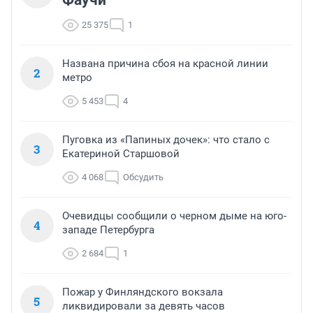
Фаучи
25 375
1
Названа причина сбоя на красной линии
2
метро
5 453
4
Пуговка из «Папиных дочек»: что стало с
3
Екатериной Старшовой
4 068
Обсудить
Очевидцы сообщили о черном дыме на юго-
4
западе Петербурга
2 684
1
Пожар у Финляндского вокзала
5
ликвидировали за девять часов