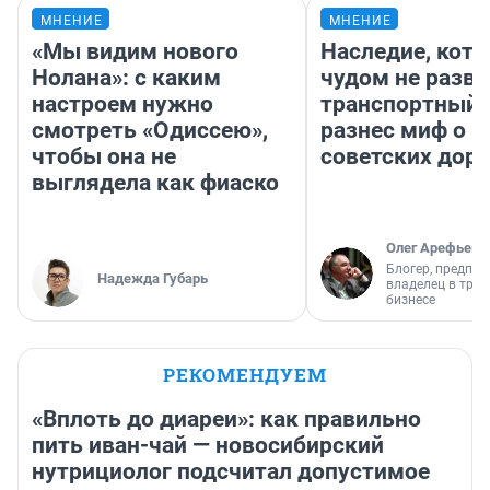
МНЕНИЕ
МНЕНИЕ
«Мы видим нового
Наследие, кото
Нолана»: с каким
чудом не разва
настроем нужно
транспортный 
смотреть «Одиссею»,
разнес миф о 
чтобы она не
советских доро
выглядела как фиаско
Олег Арефьев
Блогер, предпри
Надежда Губарь
владелец в тра
бизнесе
РЕКОМЕНДУЕМ
«Вплоть до диареи»: как правильно
пить иван-чай — новосибирский
нутрициолог подсчитал допустимое