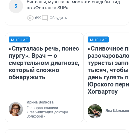
Биг-сапы, музыка на мостах и свадьбы: гид
5
по «Фонтанка SUP»
699
Обсудить
МНЕНИЕ
МНЕНИЕ
«Спуталась речь, понес
«Сливочное пи
пургу». Врач — о
разочаровало»
смертельном диагнозе,
туристы запла
который сложно
тысяч, чтобы 
обнаружить
день гулять по
Юрского перио
Хогвартсу
Ирина Волкова
Главврач клиники
Яна Шаламова
«Реабилитация доктора
Волковой»