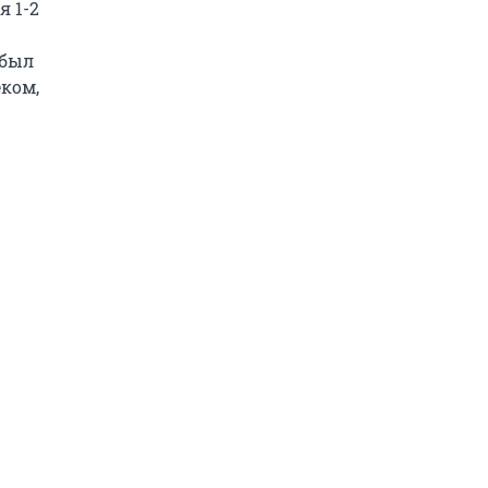
я 1-2
 был
еком,