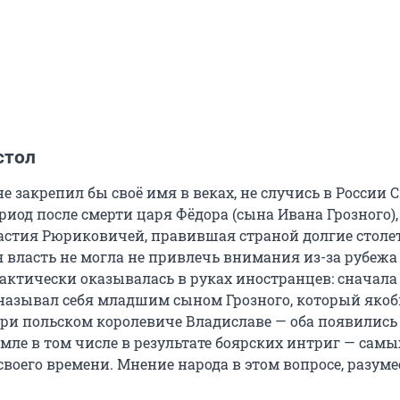
стол
 закрепил бы своё имя в веках, не случись в России 
риод после смерти царя Фёдора (сына Ивана Грозного),
астия Рюриковичей, правившая страной долгие столе
власть не могла не привлечь внимания из-за рубежа
фактически оказывалась в руках иностранцев: сначала
называл себя младшим сыном Грозного, который яко
при польском королевиче Владиславе — оба появились
мле в том числе в результате боярских интриг — самы
воего времени. Мнение народа в этом вопросе, разумее