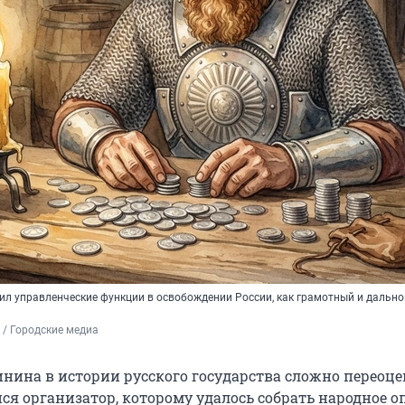
л управленческие функции в освобождении России, как грамотный и дальн
/ Городские медиа
нина в истории русского государства сложно переоце
я организатор, которому удалось собрать народное о