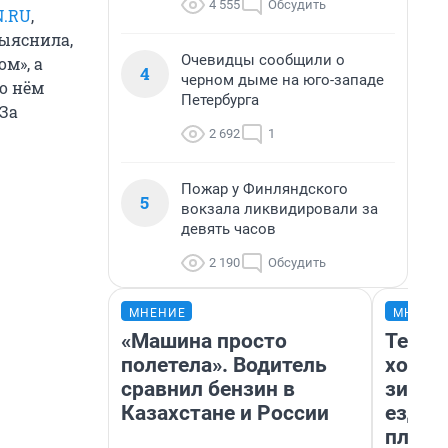
4 555
Обсудить
N.RU
,
выяснила,
Очевидцы сообщили о
м», а
4
черном дыме на юго-западе
о нём
Петербурга
За
2 692
1
Пожар у Финляндского
5
вокзала ликвидировали за
девять часов
2 190
Обсудить
МНЕНИЕ
МНЕНИ
«Машина просто
Тепло
полетела». Водитель
холод
сравнил бензин в
зимой
Казахстане и России
ездит
плюсы