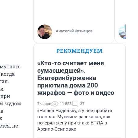
Анатолий Кузнецов
РЕКОМЕНДУЕМ
«Кто-то считает меня
Смутного
сумасшедшей».
 когда
Екатеринбурженка
тия.
приютила дома 200
 и
жирафов — фото и видео
 при
бы чудом
7 часов
11 855
37
 в
«Нашел Наденьку, а у нее пробита
голова». Мужчина рассказал, как
х
потерял жену при атаке БПЛА в
тся, не
Архипо-Осиповке