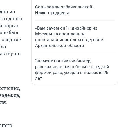
Соль земли забайкальской.
дна из
Нижегородцевы
то одного
 которых
«Вам зачем он?»: дизайнер из
толе был
Москвы за свои деньги
Последние
восстанавливает дом в деревне
Архангельской области
гла
аству, но
Знаменитая тикток-блогер,
рассказывавшая о борьбе с редкой
формой рака, умерла в возрасте 26
лет
олчение,
надежда,
ля.
шнего