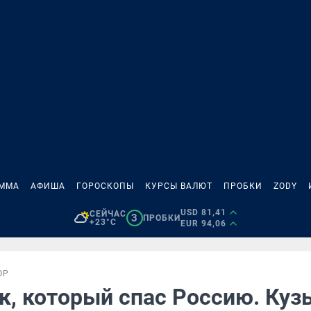
АММА
АФИША
ГОРОСКОПЫ
КУРСЫ ВАЛЮТ
ПРОБКИ
ZODY
USD 81,41
СЕЙЧАС
3
ПРОБКИ
+23°C
EUR 94,06
ОР
к, который спас Россию. Куз