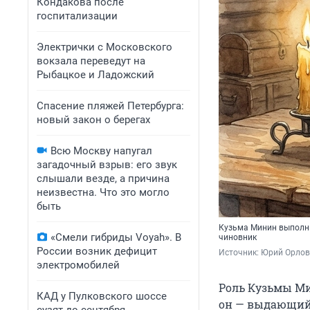
Кондакова после
госпитализации
Электрички с Московского
вокзала переведут на
Рыбацкое и Ладожский
Спасение пляжей Петербурга:
новый закон о берегах
Всю Москву напугал
загадочный взрыв: его звук
слышали везде, а причина
неизвестна. Что это могло
быть
Кузьма Минин выполни
«Смели гибриды Voyah». В
чиновник
России возник дефицит
Источник: 
Юрий Орлов 
электромобилей
Роль Кузьмы Ми
КАД у Пулковского шоссе
он — выдающийс