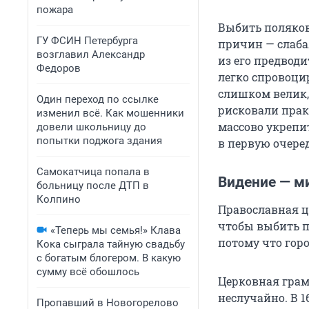
пожара
Выбить поляков
ГУ ФСИН Петербурга
причин — слаба
возглавил Александр
из его предвод
Федоров
легко спровоци
слишком велик,
Один переход по ссылке
рисковали прак
изменил всё. Как мошенники
массово укрепит
довели школьницу до
попытки поджога здания
в первую очере
Самокатчица попала в
Видение — м
больницу после ДТП в
Колпино
Православная ц
чтобы выбить п
«Теперь мы семья!» Клава
потому что горо
Кока сыграла тайную свадьбу
с богатым блогером. В какую
сумму всё обошлось
Церковная грам
неслучайно. В 1
Пропавший в Новогорелово