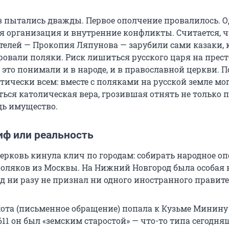
 пытались дважды. Первое ополчение провалилось. О
я организация и внутренние конфликты. Считается, ч
ителей — Прокопия Ляпунова — зарубили сами казаки,
ровали поляки. Риск лишиться русского царя на прес
 это понимали и в народе, и в православной церкви. 
тически всем: вместе с поляками на русской земле мо
ься католическая вера, грозившая отнять не только п
дь имущество.
иф или реальность
ерковь кинула клич по городам: собирать народное оп
оляков из Москвы. На Нижний Новгород была особая 
д ни разу не признал ни одного иностранного правите
ота (письменное обращение) попала к Кузьме Минину
611 он был «земским старостой» — что-то типа сегодня