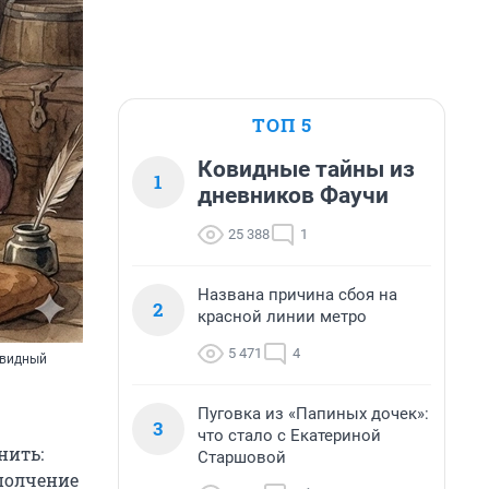
ТОП 5
Ковидные тайны из
1
дневников Фаучи
25 388
1
Названа причина сбоя на
2
красной линии метро
5 471
4
овидный
Пуговка из «Папиных дочек»:
3
что стало с Екатериной
нить:
Старшовой
полчение