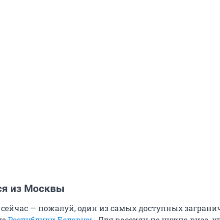
ся из Москвы
 сейчас — пожалуй, один из самых доступных загран
ле
Республики Беларусь
. Для россиян не нужна виза, х