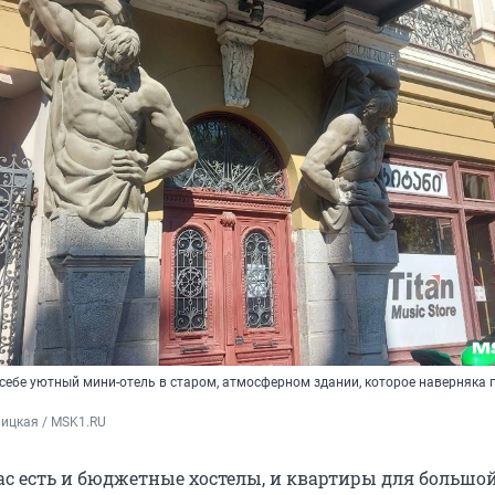
себе уютный мини-отель в старом, атмосферном здании, которое наверняка 
ицкая / MSK1.RU
ас есть и бюджетные хостелы, и квартиры для большой