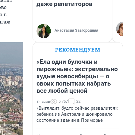
даже репетиторов
ово
а в
агаж
Анастасия Завгородняя
РЕКОМЕНДУЕМ
«Ела одни булочки и
пирожные»: экстремально
худые новосибирцы — о
своих попытках набрать
вес любой ценой
8 часов
5 757
22
«Выглядит, будто сейчас развалится»:
ребенка из Австралии шокировало
состояние зданий в Приморье