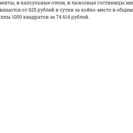
енты, и капсульные отели, и люксовые гостиницы м
чинаются от
625
рублей в сутки за койко-место в обще
иллы
1000
квадратов за
74 614
рублей.