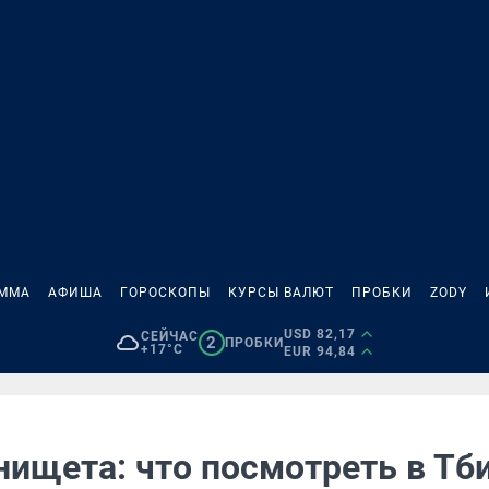
АММА
АФИША
ГОРОСКОПЫ
КУРСЫ ВАЛЮТ
ПРОБКИ
ZODY
USD 82,17
СЕЙЧАС
2
ПРОБКИ
+17°C
EUR 94,84
нищета: что посмотреть в Тб