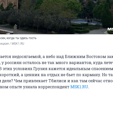
сен, когда ты здесь гость
ицкая / MSK1.RU
тается недосягаемой, а небо над Ближним Востоком за
 у россиян осталось не так много вариантов, куда лете
В этих условиях Грузия кажется идеальным спасением:
короткий, а ценник на отдых не бьет по карману. Но та
 деле? Чем привлекает Тбилиси и как там сейчас отно
чном опыте узнала корреспондент
MSK1.RU
.