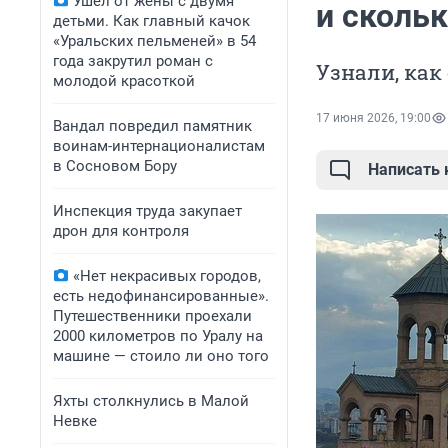
Ушел от жены с двумя
и скольк
детьми. Как главный качок
«Уральских пельменей» в 54
года закрутил роман с
Узнали, как
молодой красоткой
17 июня 2026, 19:00
Вандал повредил памятник
воинам-интернационалистам
в Сосновом Бору
Написать
Инспекция труда закупает
дрон для контроля
«Нет некрасивых городов,
есть недофинансированные».
Путешественники проехали
2000 километров по Уралу на
машине — стоило ли оно того
Яхты столкнулись в Малой
Невке