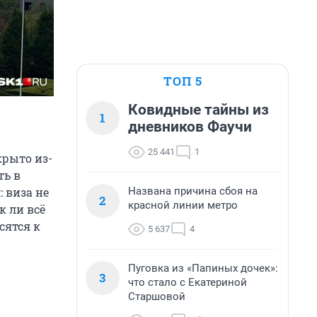
ТОП 5
Ковидные тайны из
1
дневников Фаучи
25 441
1
крыто из-
ть в
Названа причина сбоя на
 виза не
2
красной линии метро
к ли всё
сятся к
5 637
4
Пуговка из «Папиных дочек»:
3
что стало с Екатериной
Старшовой