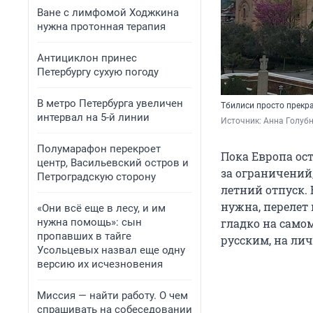
Ване с лимфомой Ходжкина
нужна протонная терапия
Антициклон принес
Петербургу сухую погоду
В метро Петербурга увеличен
Тбилиси просто прекра
интервал на 5-й линии
Источник: 
Анна Голубн
Полумарафон перекроет
Пока Европа ос
центр, Васильевский остров и
за ограничений,
Петроградскую сторону
летний отпуск. 
нужна, перелет 
«Они всё еще в лесу, и им
нужна помощь»: сын
гладко на самом
пропавших в тайге
русским, на ли
Усольцевых назвал еще одну
версию их исчезновения
Миссия — найти работу. О чем
спрашивать на собеседовании