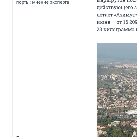
порты: мнение эксперта
действующего за
летает «Азимут
июне — от
16 20
23
килограмма и