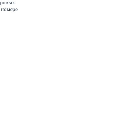
ировых
м номере