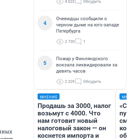
4 623
Обсудить
Очевидцы сообщили о
4
черном дыме на юго-западе
Петербурга
2 730
1
Пожар у Финляндского
5
вокзала ликвидировали за
девять часов
2 229
Обсудить
МНЕНИЕ
МНЕНИ
Продашь за 3000, налог
«Спут
возьмут с 4000. Что
пургу»
нам готовит новый
смерт
налоговый закон — он
котор
ичных
коснется импорта и
обнар
ватит