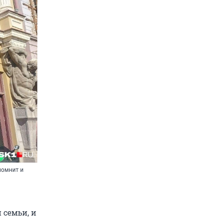
помнит и
 семьи, и