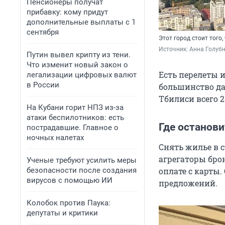
Пенсионеры получат
прибавку: кому придут
дополнительные выплаты с 1
сентября
Этот город стоит того,
Источник: 
Анна Голубн
Путин вывел крипту из тени.
Что изменит новый закон о
Есть перелеты и
легализации цифровых валют
в России
большинство да
Тбилиси всего
На Кубани горит НПЗ из-за
атаки беспилотников: есть
Где останови
пострадавшие. Главное о
ночных налетах
Снять жилье в с
агрегаторы бро
Ученые требуют усилить меры
безопасности после создания
оплате с карты
вирусов с помощью ИИ
предложений.
Колобок против Паука:
депутаты и критики