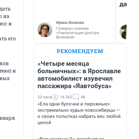
даже 
дать
о на
Ирина Волкова
есс и
Главврач клиники
«Реабилитация доктора
Волковой»
ть его
РЕКОМЕНДУЕМ
«Четыре месяца
нков
больничных»: в Ярославле
еке) и
автомобилист изувечил
овых
пассажира «Яавтобуса»
23 часа
16 362
48
«Ела одни булочки и пирожные»:
экстремально худые новосибирцы —
о своих попытках набрать вес любой
января
ценой