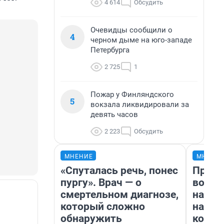
4 614
Обсудить
Очевидцы сообщили о
4
черном дыме на юго-западе
Петербурга
2 725
1
Пожар у Финляндского
5
вокзала ликвидировали за
девять часов
2 223
Обсудить
МНЕНИЕ
МНЕНИ
«Спуталась речь, понес
Прода
пургу». Врач — о
возьм
смертельном диагнозе,
нам г
который сложно
налог
обнаружить
косне