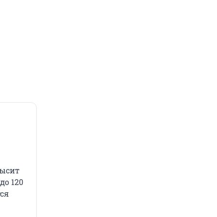
высит
до 120
тся