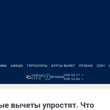
АММА
АФИША
ГОРОСКОПЫ
КУРСЫ ВАЛЮТ
ПРОБКИ
ZODY
USD 82,17
СЕЙЧАС
1
ПРОБКИ
+17°C
EUR 94,84
ые вычеты упростят. Что