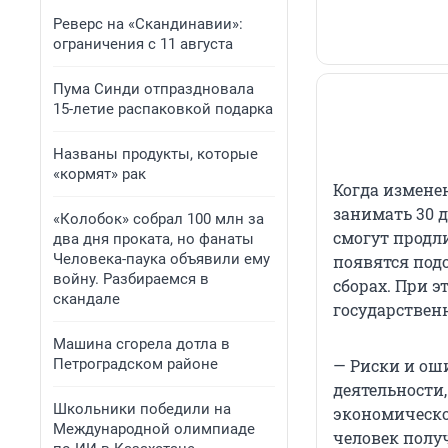
Реверс на «Скандинавии»:
ограничения с 11 августа
Пума Синди отпраздновала
15-летие распаковкой подарка
Названы продукты, которые
«кормят» рак
Когда изменен
занимать 30 д
«Колобок» собрал 100 млн за
смогут продли
два дня проката, но фанаты
Человека-паука объявили ему
появятся подо
войну. Разбираемся в
сборах. При э
скандале
государствен
Машина сгорела дотла в
Петроградском районе
— Риски и ош
деятельности,
Школьники победили на
экономическо
Международной олимпиаде
человек полу