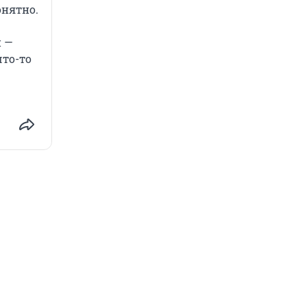
онятно.
и —
что-то