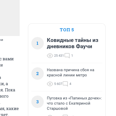
ТОП 5
Ковидные тайны из
ни
1
дневников Фаучи
25 431
1
с вами
ие
Названа причина сбоя на
2
красной линии метро
з
и, а
5 607
4
я. Пока
вого
Пуговка из «Папиных дочек»:
3
.
что стало с Екатериной
мя, какие
Старшовой
чет.