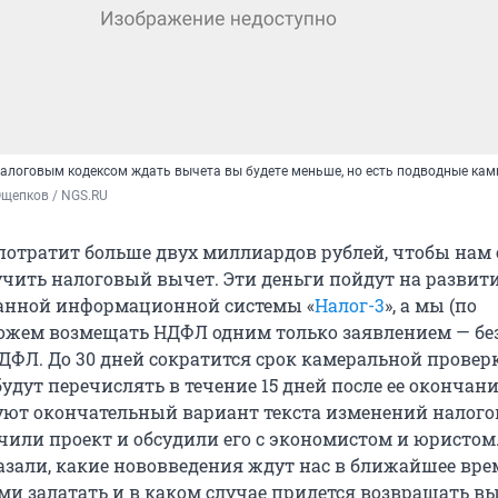
логовым кодексом ждать вычета вы будете меньше, но есть подводные кам
Ощепков / NGS.RU
потратит больше двух миллиардов рублей, чтобы нам 
учить налоговый вычет. Эти деньги пойдут на развит
анной информационной системы «
Налог-3
», а мы (по
жем возмещать НДФЛ одним только заявлением — бе
ДФЛ. До 30 дней сократится срок камеральной проверк
будут перечислять в течение 15 дней после ее окончани
ют окончательный вариант текста изменений налого
учили проект и обсудили его с экономистом и юристом
азали, какие нововведения ждут нас в ближайшее вре
ми залатать и в каком случае придется возвращать вы