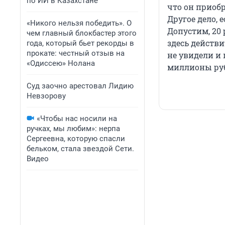
по ИИ в Казахстане
что он приобр
Другое дело, 
«Никого нельзя победить». О
Допустим, 20
чем главный блокбастер этого
здесь действи
года, который бьет рекорды в
прокате: честный отзыв на
не увидели и
«Одиссею» Нолана
миллионы ру
Суд заочно арестовал Лидию
Невзорову
«Чтобы нас носили на
ручках, мы любим»: нерпа
Сергеевна, которую спасли
бельком, стала звездой Сети.
Видео