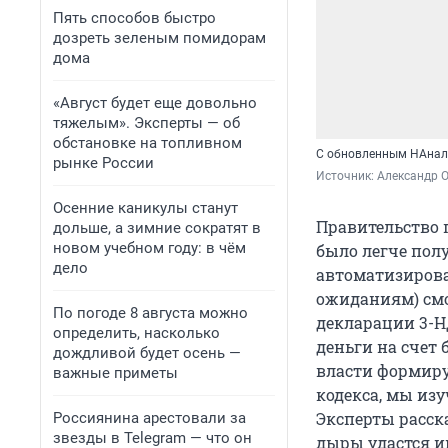
Пять способов быстро
дозреть зеленым помидорам
дома
«Август будет еще довольно
тяжелым». Эксперты — об
обстановке на топливном
С обновленным НАнала
рынке России
Источник: 
Александр 
Осенние каникулы станут
Правительство 
дольше, а зимние сократят в
новом учебном году: в чём
было легче пол
дело
автоматизиров
ожиданиям) смо
По погоде 8 августа можно
декларации 3-Н
определить, насколько
деньги на счет 
дождливой будет осень —
власти формиру
важные приметы
кодекса, мы из
Эксперты расск
Россиянина арестовали за
звезды в Telegram — что он
дыры удастся и