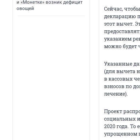
и «Монетке» возник дефицит
Сейчас, чтоб
овощей
декларацию п
этот вычет. Э
предоставлят
указанием рек
можно будет 
Указанные да
(для вычета 
в кассовых че
взносов по д
лечение).
Проект распр
социальных и
2020 года. То
упрощенном п