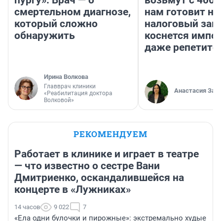
пургу». Врач — о
возьмут с 4000
смертельном диагнозе,
нам готовит н
который сложно
налоговый зако
обнаружить
коснется импор
даже репетито
Ирина Волкова
Главврач клиники
Анастасия Зав
«Реабилитация доктора
Волковой»
РЕКОМЕНДУЕМ
Работает в клинике и играет в театре
— что известно о сестре Вани
Дмитриенко, оскандалившейся на
концерте в «Лужниках»
14 часов
9 022
7
«Ела одни булочки и пирожные»: экстремально худые