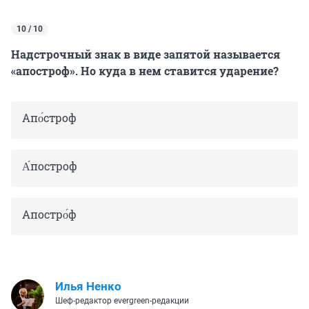
10 / 10
Надстрочный знак в виде запятой называется
«апостроф». Но куда в нем ставится ударение?
Апо́строф
А́построф
Апостро́ф
Илья Ненко
Шеф-редактор evergreen-редакции