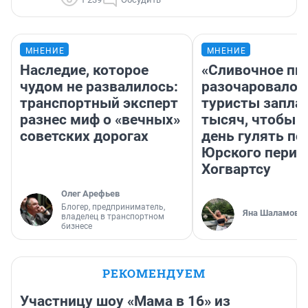
МНЕНИЕ
МНЕНИЕ
Наследие, которое
«Сливочное пи
чудом не развалилось:
разочаровало»
транспортный эксперт
туристы запла
разнес миф о «вечных»
тысяч, чтобы 
советских дорогах
день гулять по
Юрского перио
Хогвартсу
Олег Арефьев
Блогер, предприниматель,
Яна Шаламова
владелец в транспортном
бизнесе
РЕКОМЕНДУЕМ
Участницу шоу «Мама в 16» из