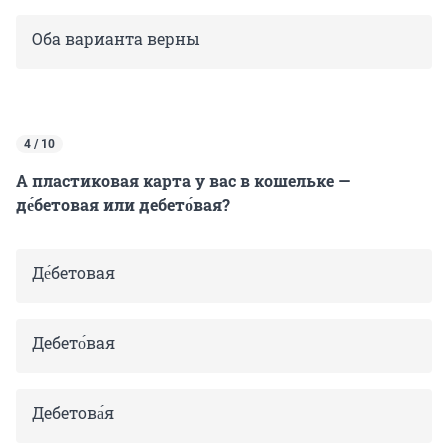
Оба варианта верны
4 / 10
А пластиковая карта у вас в кошельке —
де́бетовая или дебето́вая?
Де́бетовая
Дебето́вая
Дебетова́я