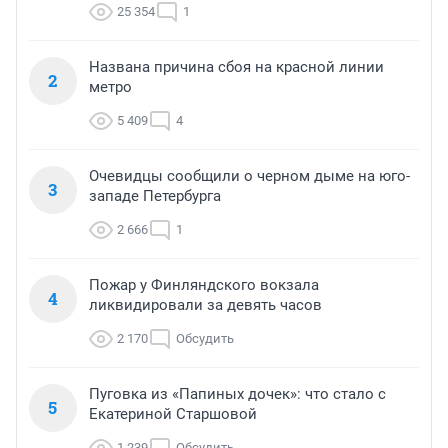
25 354
1
Названа причина сбоя на красной линии
2
метро
5 409
4
Очевидцы сообщили о черном дыме на юго-
3
западе Петербурга
2 666
1
Пожар у Финляндского вокзала
4
ликвидировали за девять часов
2 170
Обсудить
Пуговка из «Папиных дочек»: что стало с
5
Екатериной Старшовой
1 239
Обсудить