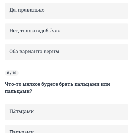
Да, правильно
Нет, только «добы́ча»
Оба варианта верны
8 / 10
Что-то мелкое будете брать па́льцами или
пальца́ми?
Па́льцами
Пальца́ми