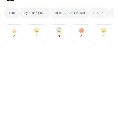
Тест
Русский язык
Школьные знания
Знания
Об
0
0
0
0
0