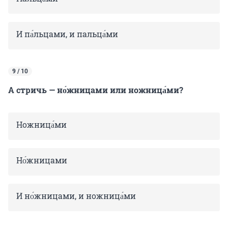
И па́льцами, и пальца́ми
9 / 10
А стричь — но́жницами или ножница́ми?
Ножница́ми
Но́жницами
И но́жницами, и ножница́ми