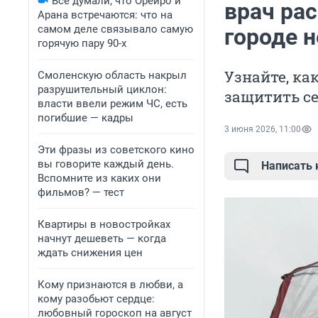
Все думали, что Орейро и
врач ра
Арана встречаются: что на
самом деле связывало самую
городе 
горячую пару 90-х
Узнайте, к
Смоленскую область накрыл
разрушительный циклон:
защитить с
власти ввели режим ЧС, есть
погибшие — кадры
3 июня 2026, 11:00
Эти фразы из советского кино
вы говорите каждый день.
Написать
Вспомните из каких они
фильмов? — тест
Квартиры в новостройках
начнут дешеветь — когда
ждать снижения цен
Кому признаются в любви, а
кому разобьют сердце:
любовный гороскоп на август