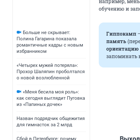
например, мень
обучению и за
Больше не скрывает:
Гиппокамп
—
Полина Гагарина показала
память
(пер
романтичные кадры с новым
ориентацию 
избранником
запоминать 
«Четырех мужей потеряла»:
Прохор Шаляпин проболтался
о новой возлюбленной
«Меня бесила моя роль»:
как сегодня выглядит Пуговка
из «Папиных дочек»
Назван подрядчик общежития
для гимнасток за 2 млрд
Выход
Сбой в Петербурге: почему