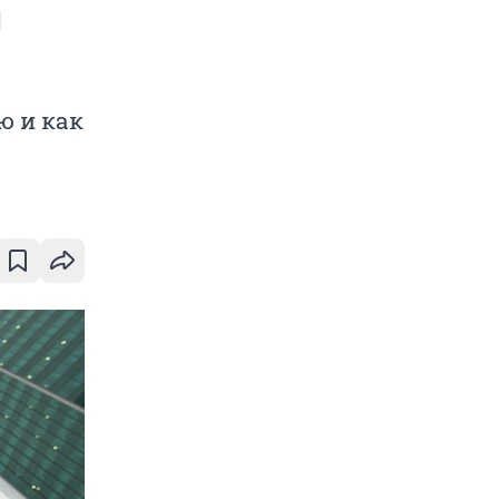
м
ю и как