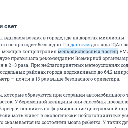
и свет
 вдыхаем воздух в городе, где на дорогах миллионы
это не проходит бесследно. По
данным
доклада IQAir за
и месяцев концентрация
мелкодисперсных частиц
PM2
здухе превышала рекомендации Всемирной организац
я в 2–3 раза. При неблагоприятных метеоусловиях со
в отдельных районах города подскакивало до 64,2 мик
етр — почти в 13 раз выше безопасного ориентира.
, которые образуются при сгорании автомобильного 
воток. У беременной женщины они способны преодол
арьер и повлиять на формирование центральной не
 Если мать живет в экологически неблагоприятных ус
о сказывается на состоянии мозга ребенка. У таких де