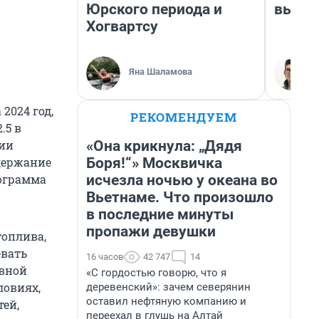
Юрского периода и
выгля
Хогвартсу
Яна Шаламова
 2024 год,
РЕКОМЕНДУЕМ
.5 в
«Она крикнула: „Дядя
ии
Боря!“» Москвичка
держание
исчезла ночью у океана во
рограмма
Вьетнаме. Что произошло
в последние минуты
пропажи девушки
топлива,
евать
16 часов
42 747
14
рвной
«С гордостью говорю, что я
ловиях,
деревенский»: зачем северянин
оставил нефтяную компанию и
тей,
переехал в глушь на Алтай