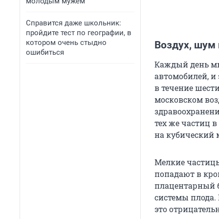
молодым мужем
Справится даже школьник:
пройдите тест по географии, в
котором очень стыдно
Воздух, шум 
ошибиться
Каждый день мы
автомобилей, и 
в течение шест
московском во
здравоохранени
тех же частиц 
на кубический м
Мелкие частицы
попадают в кро
плацентарный б
системы плода.
это отрицательн