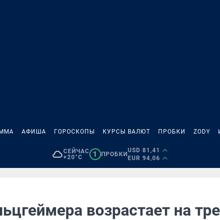
АММА
АФИША
ГОРОСКОПЫ
КУРСЫ ВАЛЮТ
ПРОБКИ
ZODY
USD 81,41
СЕЙЧАС
1
ПРОБКИ
+20°C
EUR 94,06
ьцгеймера возрастает на тре