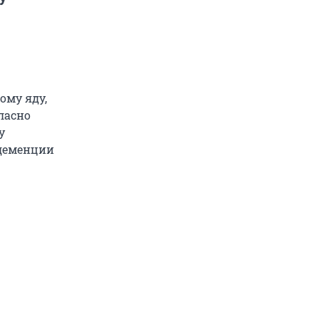
ому яду,
ласно
у
 деменции