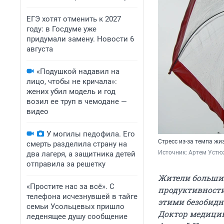
ЕГЭ хотят отменить к 2027
году: в Госдуме уже
придумали замену. Новости 6
августа
«Подушкой надавил на
лицо, чтобы не кричала»:
жених убил модель и год
возил ее труп в чемодане —
видео
У могилы педофила. Его
Стресс из-за темпа жи
смерть разделила страну на
Источник: 
Артем Устю
два лагеря, а защитника детей
отправила за решетку
Жители больших
«Простите нас за всё». С
продуктивности,
телефона исчезнувшей в тайге
этими безобид
семьи Усольцевых пришло
Доктор медицин
леденящее душу сообщение