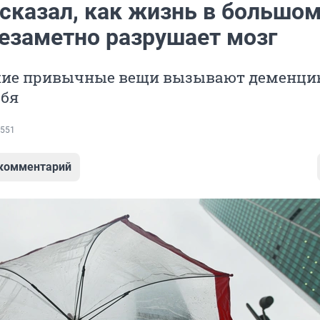
ссказал, как жизнь в большо
незаметно разрушает мозг
акие привычные вещи вызывают деменци
ебя
551
 комментарий