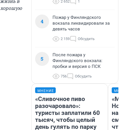
 жизнь в
2 652
1
ь хорошую
Пожар у Финляндского
4
вокзала ликвидировали за
девять часов
2 159
Обсудить
После пожара у
5
Финляндского вокзала:
пробки и версия о ПСК
756
Обсудить
МНЕНИЕ
МНЕНИ
«Сливочное пиво
«Мы в
разочаровало»:
Нолан
туристы заплатили 60
настр
тысяч, чтобы целый
смотр
день гулять по парку
чтобы