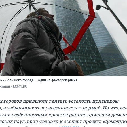
зни большого города — один из факторов риска
жанин / MSK1.RU
 городов привыкли считать усталость признаком
 а забывчивость и рассеянность — нормой. Но что, есл
ными особенностями кроются ранние признаки демен
ских наук, врач-гериатр и эксперт проекта «Деменция