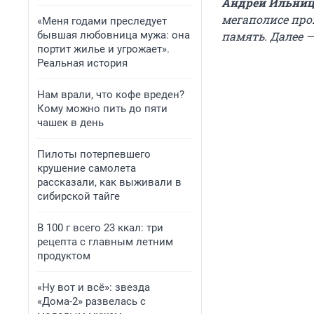
Андрей Ильни
мегаполисе про
«Меня годами преследует
бывшая любовница мужа: она
память. Далее —
портит жилье и угрожает».
Реальная история
Нам врали, что кофе вреден?
Кому можно пить до пяти
чашек в день
Пилоты потерпевшего
крушение самолета
рассказали, как выживали в
сибирской тайге
В 100 г всего 23 ккал: три
рецепта с главным летним
продуктом
«Ну вот и всё»: звезда
«Дома-2» развелась с