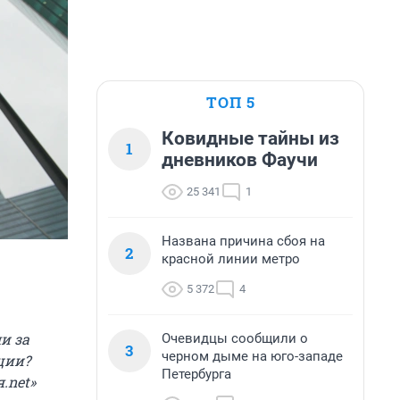
ТОП 5
Ковидные тайны из
1
дневников Фаучи
25 341
1
Названа причина сбоя на
2
красной линии метро
5 372
4
и за
Очевидцы сообщили о
3
черном дыме на юго-западе
ции?
Петербурга
.net»