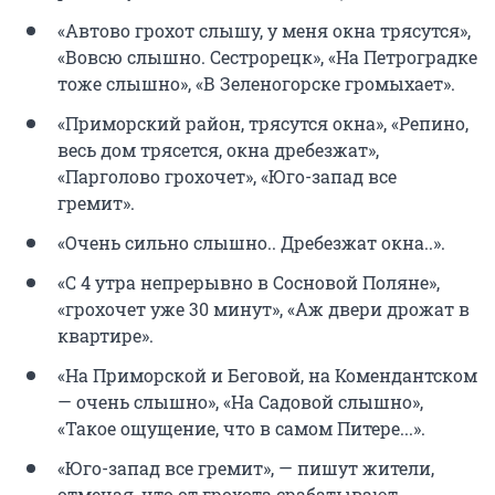
«Автово грохот слышу, у меня окна трясутся»,
«Вовсю слышно. Сестрорецк», «На Петроградке
тоже слышно», «В Зеленогорске громыхает».
«Приморский район, трясутся окна», «Репино,
весь дом трясется, окна дребезжат»,
«Парголово грохочет», «Юго-запад все
гремит».
«Очень сильно слышно.. Дребезжат окна..».
«С 4 утра непрерывно в Сосновой Поляне»,
«грохочет уже 30 минут», «Аж двери дрожат в
квартире».
«На Приморской и Беговой, на Комендантском
— очень слышно», «На Садовой слышно»,
«Такое ощущение, что в самом Питере...».
«Юго-запад все гремит», — пишут жители,
отмечая, что от грохота срабатывают