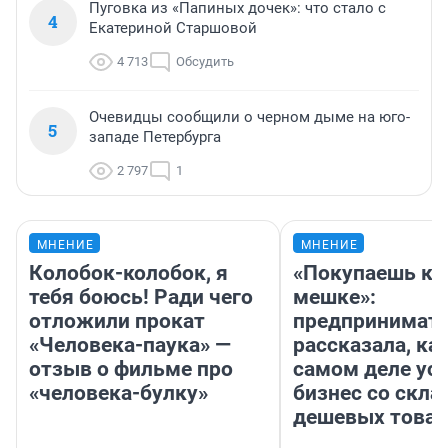
Пуговка из «Папиных дочек»: что стало с
4
Екатериной Старшовой
4 713
Обсудить
Очевидцы сообщили о черном дыме на юго-
5
западе Петербурга
2 797
1
МНЕНИЕ
МНЕНИЕ
Колобок-колобок, я
«Покупаешь ко
тебя боюсь! Ради чего
мешке»:
отложили прокат
предпринимат
«Человека-паука» —
рассказала, как
отзыв о фильме про
самом деле ус
«человека-булку»
бизнес со скл
дешевых това