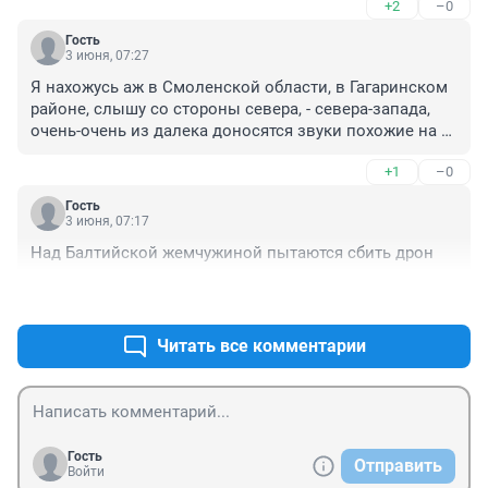
+2
–0
Гость
3 июня, 07:27
Я нахожусь аж в Смоленской области, в Гагаринском 
районе, слышу со стороны севера, - севера-запада, 
очень-очень из далека доносятся звуки похожие на 
раскаты грома. Начала слышать примерно с 5:30 - 6:00 
+1
–0
утра. Что там случилось?
Гость
3 июня, 07:17
Над Балтийской жемчужиной пытаются сбить дрон
+0
–0
Читать все комментарии
Гость
Отправить
Войти