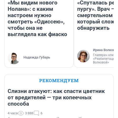
«Мы видим нового
«Спуталась реч
Нолана»: с каким
пургу». Врач — 
настроем нужно
смертельном д
смотреть «Одиссею»,
который слож
чтобы она не
обнаружить
выглядела как фиаско
Ирина Волкова
Главврач клини
Надежда Губарь
«Реабилитация 
Волковой»
РЕКОМЕНДУЕМ
Слизни атакуют: как спасти цветник
от вредителей — три копеечных
способа
4 часа
3 888
6