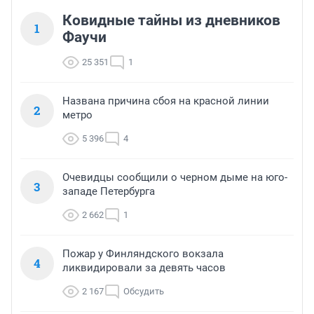
Ковидные тайны из дневников
1
Фаучи
25 351
1
Названа причина сбоя на красной линии
2
метро
5 396
4
Очевидцы сообщили о черном дыме на юго-
3
западе Петербурга
2 662
1
Пожар у Финляндского вокзала
4
ликвидировали за девять часов
2 167
Обсудить