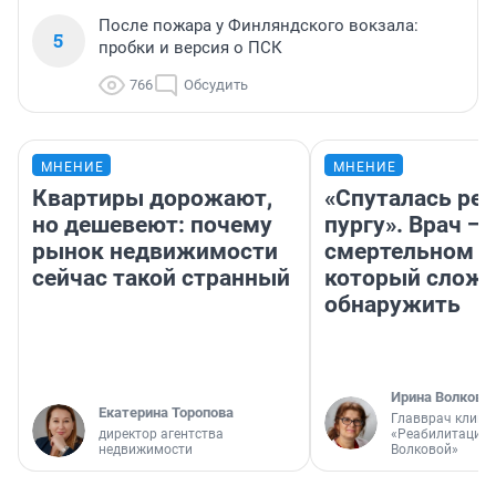
После пожара у Финляндского вокзала:
5
пробки и версия о ПСК
766
Обсудить
МНЕНИЕ
МНЕНИЕ
Квартиры дорожают,
«Спуталась реч
но дешевеют: почему
пургу». Врач — 
рынок недвижимости
смертельном д
сейчас такой странный
который слож
обнаружить
Ирина Волкова
Екатерина Торопова
Главврач клини
директор агентства
«Реабилитация 
недвижимости
Волковой»