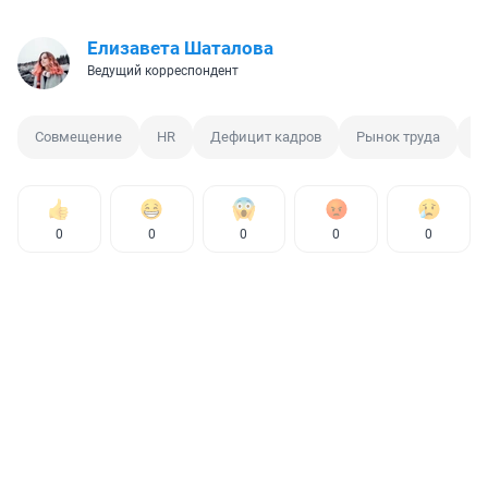
Елизавета Шаталова
Ведущий корреспондент
Совмещение
HR
Дефицит кадров
Рынок труда
Р
0
0
0
0
0