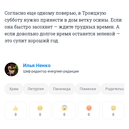
Согласно еще одному поверью, в Троицкую
субботу нужно принести в дом ветку осины. Если
она быстро засохнет — ждите трудных времен. А
если довольно долгое время останется зеленой —
это сулит хороший год.
Илья Ненко
Шеф-редактор evergreen-редакции
Храм
Литургия
Панихида
Поминки
Родительская
0
0
0
0
0