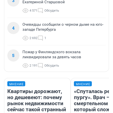
3
Екатериной Старшовой
4 571
Обсудить
Очевидцы сообщили о черном дыме на юго-
4
западе Петербурга
2 692
1
Пожар у Финляндского вокзала
5
ликвидировали за девять часов
2 191
Обсудить
МНЕНИЕ
МНЕНИЕ
Квартиры дорожают,
«Спуталась реч
но дешевеют: почему
пургу». Врач — 
рынок недвижимости
смертельном д
сейчас такой странный
который слож