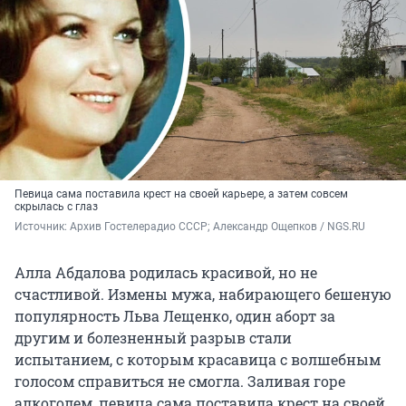
Певица сама поставила крест на своей карьере, а затем совсем
скрылась с глаз
Источник: 
Архив Гостелерадио СССР; Александр Ощепков / NGS.RU
Алла Абдалова родилась красивой, но не
счастливой. Измены мужа, набирающего бешеную
популярность Льва Лещенко, один аборт за
другим и болезненный разрыв стали
испытанием, с которым красавица с волшебным
голосом справиться не смогла. Заливая горе
алкоголем, певица сама поставила крест на своей