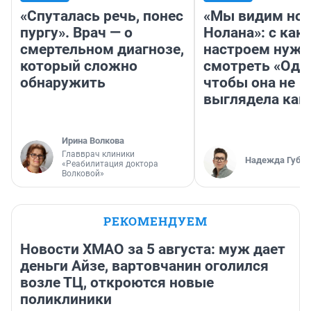
«Спуталась речь, понес
«Мы видим нов
пургу». Врач — о
Нолана»: с как
смертельном диагнозе,
настроем нужн
который сложно
смотреть «Оди
обнаружить
чтобы она не
выглядела как
Ирина Волкова
Главврач клиники
Надежда Губар
«Реабилитация доктора
Волковой»
РЕКОМЕНДУЕМ
Новости ХМАО за 5 августа: муж дает
деньги Айзе, вартовчанин оголился
возле ТЦ, откроются новые
поликлиники