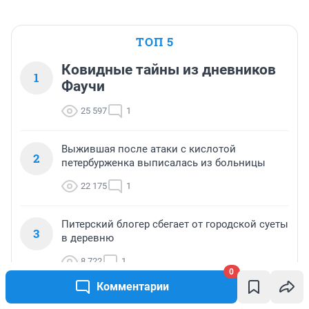
ТОП 5
Ковидные тайны из дневников
1
Фаучи
25 597
1
Выжившая после атаки с кислотой
2
петербурженка выписалась из больницы
22 175
1
Питерский блогер сбегает от городской суеты
3
в деревню
8 722
1
0
Комментарии
Названа причина сбоя на красной линии
4