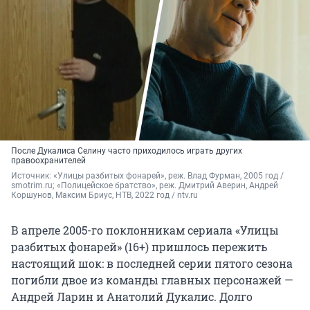
После Дукалиса Селину часто приходилось играть других
правоохранителей
Источник: 
«Улицы разбитых фонарей», реж. Влад Фурман, 2005 год / 
smotrim.ru; «Полицейское братство», реж. Дмитрий Аверин, Андрей 
Коршунов, Максим Бриус, НТВ, 2022 год / ntv.ru
В апреле 2005-го поклонникам сериала «Улицы
разбитых фонарей» (16+) пришлось пережить
настоящий шок: в последней серии пятого сезона
погибли двое из команды главных персонажей —
Андрей Ларин и Анатолий Дукалис. Долго