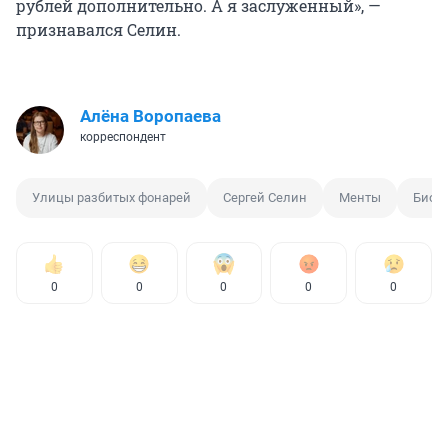
рублей дополнительно. А я заслуженный», —
признавался Селин.
Алёна Воропаева
корреспондент
Улицы разбитых фонарей
Сергей Селин
Менты
Биог
0
0
0
0
0