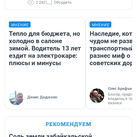
2 242
Обсудить
МНЕНИЕ
МНЕНИЕ
Тепло для бюджета, но
Наследие, кото
холодно в салоне
чудом не разва
зимой. Водитель 13 лет
транспортный 
ездит на электрокаре:
разнес миф о 
плюсы и минусы
советских доро
Олег Арефьев
Блогер, предпри
Денис Дедюхин
владелец в тра
бизнесе
РЕКОМЕНДУЕМ
Соль земли забайкальской.