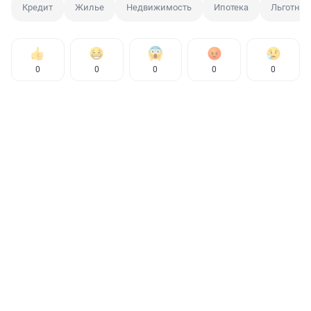
Кредит
Жилье
Недвижимость
Ипотека
Льготная
0
0
0
0
0